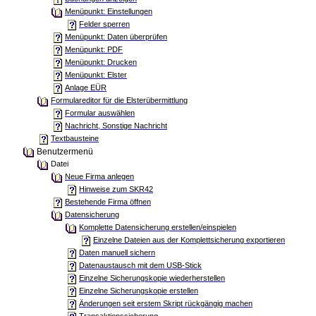
Menüpunkt: Einstellungen
Felder sperren
Menüpunkt: Daten überprüfen
Menüpunkt: PDF
Menüpunkt: Drucken
Menüpunkt: Elster
Anlage EÜR
Formulareditor für die Elsterübermittlung
Formular auswählen
Nachricht, Sonstige Nachricht
Textbausteine
Benutzermenü
Datei
Neue Firma anlegen
Hinweise zum SKR42
Bestehende Firma öffnen
Datensicherung
Komplette Datensicherung erstellen/einspielen
Einzelne Dateien aus der Komplettsicherung exportieren
Daten manuell sichern
Datenaustausch mit dem USB-Stick
Einzelne Sicherungskopie wiederherstellen
Einzelne Sicherungskopie erstellen
Änderungen seit erstem Skript rückgängig machen