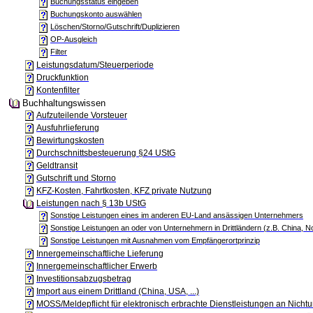
Buchungsstatus eingeben
Buchungskonto auswählen
Löschen/Storno/Gutschrift/Duplizieren
OP-Ausgleich
Filter
Leistungsdatum/Steuerperiode
Druckfunktion
Kontenfilter
Buchhaltungswissen
Aufzuteilende Vorsteuer
Ausfuhrlieferung
Bewirtungskosten
Durchschnittsbesteuerung §24 UStG
Geldtransit
Gutschrift und Storno
KFZ-Kosten, Fahrtkosten, KFZ private Nutzung
Leistungen nach § 13b UStG
Sonstige Leistungen eines im anderen EU-Land ansässigen Unternehmers
Sonstige Leistungen an oder von Unternehmern in Drittländern (z.B. China,
Sonstige Leistungen mit Ausnahmen vom Empfängerortprinzip
Innergemeinschaftliche Lieferung
Innergemeinschaftlicher Erwerb
Investitionsabzugsbetrag
Import aus einem Drittland (China, USA, ...)
MOSS/Meldepflicht für elektronisch erbrachte Dienstleistungen an Nich