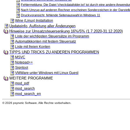
Fehlermeldung: Die Datei 'checkdatafolder.txt' ist durch eine andere Anwendun
Nach Umzug auf anderen Rechner erscheinen Sonderzeichen in der Darstell
Druckvoransicht, fehlende Seitenauswahl in Windows 11
Wine (Linux) Installation
Updateinfo, Auflistung aller Änderungen
Hinweise zur Umsatzsteuersenkung 16%/5% (1.7.2020-31.12.2020)
Liste der wichtigsten Steuersätze im Programm
Automatikkonten mit festem Steuersatz
Liste mit freien Konten
TIPPS UND TRICKS ZU ANDEREN PROGRAMMEN
MSVC
Notepad++
Signtool
VMWare unter Windows mit Linux Guest
WEITERE PROGRAMME
mod_pdf
mod_search
mod_search_en
© 2026 psynetic Software. Alle Rechte vorbehalten.