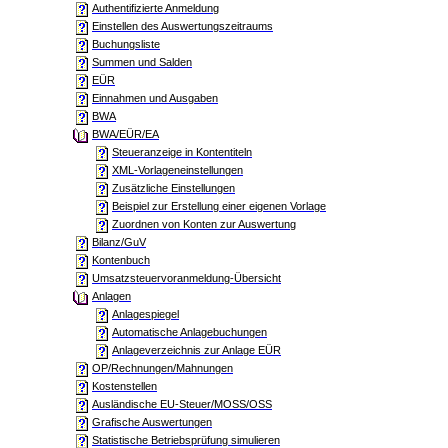
Authentifizierte Anmeldung
Einstellen des Auswertungszeitraums
Buchungsliste
Summen und Salden
EÜR
Einnahmen und Ausgaben
BWA
BWA/EÜR/EA
Steueranzeige in Kontentiteln
XML-Vorlageneinstellungen
Zusätzliche Einstellungen
Beispiel zur Erstellung einer eigenen Vorlage
Zuordnen von Konten zur Auswertung
Bilanz/GuV
Kontenbuch
Umsatzsteuervoranmeldung-Übersicht
Anlagen
Anlagespiegel
Automatische Anlagebuchungen
Anlageverzeichnis zur Anlage EÜR
OP/Rechnungen/Mahnungen
Kostenstellen
Ausländische EU-Steuer/MOSS/OSS
Grafische Auswertungen
Statistische Betriebsprüfung simulieren