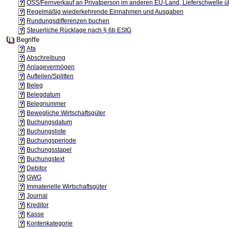
OSS/Fernverkauf an Privatperson im anderen EU-Land, Lieferschwelle üb
Regelmäßig wiederkehrende Einnahmen und Ausgaben
Rundungsdifferenzen buchen
Steuerliche Rücklage nach § 6b EStG
Begriffe
Afa
Abschreibung
Anlagevermögen
Aufteilen/Splitten
Beleg
Belegdatum
Belegnummer
Bewegliche Wirtschaftsgüter
Buchungsdatum
Buchungsliste
Buchungsperiode
Buchungsstapel
Buchungstext
Debitor
GWG
Immaterielle Wirtschaftsgüter
Journal
Kreditor
Kasse
Kontenkategorie