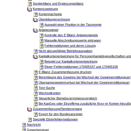
Sonderbilanz und Ergänzungsbilanz
Kontenzuweisung
Kontennachweis
Überleitungsrechnung
Auswahl einer Position in der Taxonomie
Anlagespiegel
Kontrolle des E-Bilanz-Anlagespiegels
Manuelle Abschreibungswerte eintragen
Fehlermeldungen und deren Lösung
Nicht abzugsfähige Betriebsausgaben
Kapitalkontenentwicklung für Personenhandelsgesellschaften un
Beispiel zur Kapitalkontenentwicklung
Elster-Fehlermeldungen 170405157 und 170405158
E-Bilanz-Zusammenfassung drucken
Berichtigung des Gewinns bei Wechsel der Gewinnermittlungsart
Übergangsgewinn/verlust bei Wechsel der Gewinnermittlungsart
Text-Suche
Wechselkonten
Steuerlicher Betriebsvermögensvergleich
Bei KapGes oder Einzelfirma zusätzliche 9xxx-er Konten hinzufü
Zusammenfassung/Sendevorgang
Export für den Bundesanzeiger
Spezielle Elsterfehlermeldungen
Nachricht
Gewerbesteuer