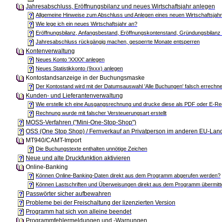
Jahresabschluss, Eröffnungsbilanz und neues Wirtschaftsjahr anlegen
Allgemeine Hinweise zum Abschluss und Anlegen eines neuen Wirtschaftsjah
Wie lege ich ein neues Wirtschaftsjahr an?
Eröffnungsbilanz, Anfangsbestand, Eröffnungskontenstand, Gründungsbilanz 
Jahresabschluss rückgängig machen, gesperrte Monate entsperren
Kontenverwaltung
Neues Konto 'XXXX' anlegen
Neues Statistikkonto (9xxx) anlegen
Kontostandsanzeige in der Buchungsmaske
Der Kontostand wird mit der Datumsauswahl 'Alle Buchungen' falsch errechne
Kunden- und Lieferantenverwaltung
Wie erstelle ich eine Ausgangsrechnung und drucke diese als PDF oder E-R
Rechnung wurde mit falscher Versteuerungsart erstellt
MOSS-Verfahren ("Mini-One-Stop-Shop")
OSS (One Stop Shop) / Fernverkauf an Privatperson im anderen EU-Land,
MT940/CAMT-Import
Die Buchungstexte enthalten unnötige Zeichen
Neue und alte Druckfunktion aktivieren
Online-Banking
Können Online-Banking-Daten direkt aus dem Programm abgerufen werden?
Können Lastschriften und Überweisungen direkt aus dem Programm übermitt
Passwörter sicher aufbewahren
Probleme bei der Freischaltung der lizenzierten Version
Programm hat sich von alleine beendet
Programmfehlermeldungen und -Warnungen