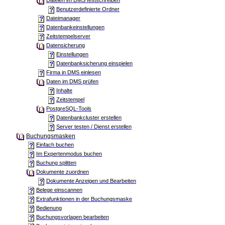
Dateien im DMS festschreiben
Benutzerdefinierte Ordner
Dateimanager
Datenbankeinstellungen
Zeitstempelserver
Datensicherung
Einstellungen
Datenbanksicherung einspielen
Firma in DMS einlesen
Daten im DMS prüfen
Inhalte
Zeitstempel
PostgreSQL-Tools
Datenbankcluster erstellen
Server testen / Dienst erstellen
Buchungsmasken
Einfach buchen
Im Expertenmodus buchen
Buchung splitten
Dokumente zuordnen
Dokumente Anzeigen und Bearbeiten
Belege einscannen
Extrafunktionen in der Buchungsmaske
Bedienung
Buchungsvorlagen bearbeiten