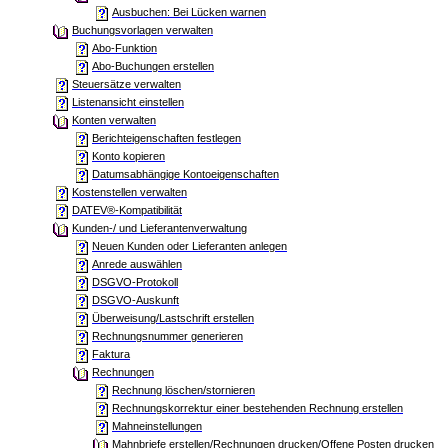
Ausbuchen: Bei Lücken warnen
Buchungsvorlagen verwalten
Abo-Funktion
Abo-Buchungen erstellen
Steuersätze verwalten
Listenansicht einstellen
Konten verwalten
Berichteigenschaften festlegen
Konto kopieren
Datumsabhängige Kontoeigenschaften
Kostenstellen verwalten
DATEV®-Kompatibilität
Kunden-/ und Lieferantenverwaltung
Neuen Kunden oder Lieferanten anlegen
Anrede auswählen
DSGVO-Protokoll
DSGVO-Auskunft
Überweisung/Lastschrift erstellen
Rechnungsnummer generieren
Faktura
Rechnungen
Rechnung löschen/stornieren
Rechnungskorrektur einer bestehenden Rechnung erstellen
Mahneinstellungen
Mahnbriefe erstellen/Rechnungen drucken/Offene Posten drucken