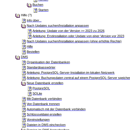
Buchen
Starten
Hilfe (?)
Info über...
Nach Updates suchen/Installation anpassen
Anleitung: Update von der Version >= 2023 zu 2026
Anleitung: Erstinstallation oder Update von einer Version vor 2023
Nach Updates suchen/Installation anpassen (ohne erhöhte Rechte)
Hilfe
Bestellen
DMS
Organisation der Datenbanken
Standardpasswörter
Anleitung: PostgreSQL-Server-Installation im lokalen Netzwerk
Anleitung: Buchungsdaten zentral auf einem PostgreSQL-Server speiche
Neue Datenbank erstellen
PostgreSQL
SQLite
Mit Datenbank verbinden
Von Datenbank trennen
Automatisch mit der Datenbank verbinden
Schlüssseldatei erstellen
Voreinstellungen
Dateien in DMS einchecken