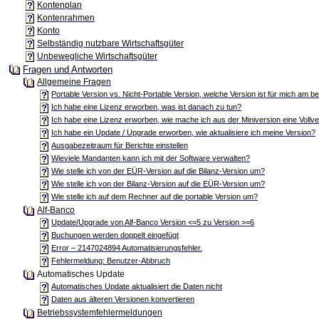
Kontenplan
Kontenrahmen
Konto
Selbständig nutzbare Wirtschaftsgüter
Unbewegliche Wirtschaftsgüter
Fragen und Antworten
Allgemeine Fragen
Portable Version vs. Nicht-Portable Version, welche Version ist für mich am b
Ich habe eine Lizenz erworben, was ist danach zu tun?
Ich habe eine Lizenz erworben, wie mache ich aus der Miniversion eine Vollv
Ich habe ein Update / Upgrade erworben, wie aktualisiere ich meine Version?
Ausgabezeitraum für Berichte einstellen
Wieviele Mandanten kann ich mit der Software verwalten?
Wie stelle ich von der EÜR-Version auf die Bilanz-Version um?
Wie stelle ich von der Bilanz-Version auf die EÜR-Version um?
Wie stelle ich auf dem Rechner auf die portable Version um?
Alf-Banco
Update/Upgrade von Alf-Banco Version <=5 zu Version >=6
Buchungen werden doppelt eingefügt
Error – 2147024894 Automatisierungsfehler.
Fehlermeldung: Benutzer-Abbruch
Automatisches Update
Automatisches Update aktualisiert die Daten nicht
Daten aus älteren Versionen konvertieren
Betriebssystemfehlermeldungen