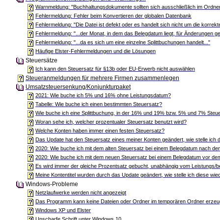
Warnmeldung: "Buchhaltungsdokumente sollten sich ausschließlich im Ordner .
Fehlermeldung: Fehler beim Konvertieren der globalen Datenbank
Fehlermeldung: "Die Datei ist defekt oder es handelt sich nicht um die korrek
Fehlermeldung: "...der Monat, in dem das Belegdatum liegt, für Änderungen ges
Fehlermeldung: "...da es sich um eine einzelne Splittbuchungen handelt..."
Häufige Elster-Fehlermeldungen und die Lösungen
Steuersätze
Ich kann den Steuersatz für §13b oder EU-Erwerb nicht auswählen
Steueranmeldungen für mehrere Firmen zusammenlegen
Umsatzsteuersenkung/Konjunkturpaket
2021: Wie buche ich 5% und 16% ohne Leistungsdatum?
Tabelle: Wie buche ich einen bestimmten Steuersatz?
Wie buche ich eine Splittbuchung, in der 16% und 19% bzw. 5% und 7% St
Woran sehe ich, welcher prozentualer Steuersatz benutzt wird?
Welche Konten haben immer einen festen Steuersatz?
Das Update hat den Steuersatz eines meiner Konten geändert, wie stelle ich d
2020: Wie buche ich mit dem alten Steuersatz bei einem Belegdatum nach d
2020: Wie buche ich mit dem neuen Steuersatz bei einem Belegdatum vor de
Es wird immer der gleiche Prozentsatz gebucht, unabhängig vom Leistungs/
Meine Kontentitel wurden durch das Update geändert, wie stelle ich diese wi
Windows-Probleme
Netzlaufwerke werden nicht angezeigt
Das Programm kann keine Dateien oder Ordner im temporären Ordner erze
Windows XP und Elster
Unscharfe Schrift unter Windows 10