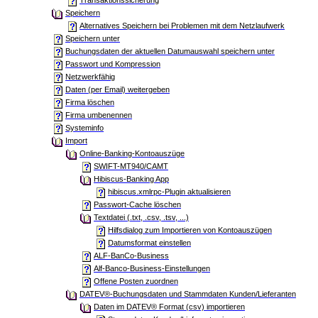
Transaktionssicherung
Speichern
Alternatives Speichern bei Problemen mit dem Netzlaufwerk
Speichern unter
Buchungsdaten der aktuellen Datumauswahl speichern unter
Passwort und Kompression
Netzwerkfähig
Daten (per Email) weitergeben
Firma löschen
Firma umbenennen
Systeminfo
Import
Online-Banking-Kontoauszüge
SWIFT-MT940/CAMT
Hibiscus-Banking App
hibiscus.xmlrpc-Plugin aktualisieren
Passwort-Cache löschen
Textdatei (.txt, .csv, .tsv, ...)
Hilfsdialog zum Importieren von Kontoauszügen
Datumsformat einstellen
ALF-BanCo-Business
Alf-Banco-Business-Einstellungen
Offene Posten zuordnen
DATEV®-Buchungsdaten und Stammdaten Kunden/Lieferanten
Daten im DATEV® Format (csv) importieren