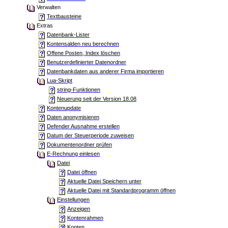
Verwalten
Textbausteine
Extras
Datenbank-Lister
Kontensalden neu berechnen
Offene Posten, Index löschen
Benutzerdefinierter Datenordner
Datenbankdaten aus anderer Firma importieren
Lua-Skript
string-Funktionen
Neuerung seit der Version 18.08
Kontenupdate
Daten anonymisieren
Defender Ausnahme erstellen
Datum der Steuerperiode zuweisen
Dokumentenordner prüfen
E-Rechnung einlesen
Datei
Datei öffnen
Aktuelle Datei Speichern unter
Aktuelle Datei mit Standardprogramm öffnen
Einstellungen
Anzeigen
Kontenrahmen
Konten