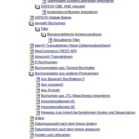
Stammdaten Kunden/Lieferanten importieren
DATEV® OBE, KNE (obsolet)
Kontenbeschriftungen importieren
DATEV®-Digitale Belege
paypal®-Buchungen
Filter
Benutzerdefinerte Kontenzuordnung
Aktualisierte Filter
ebay®-Transaktionen (Neue Zahlungsabwicklung)
WooCommerce (REST-API)
Amazon®-Transaktionen
E-Rechnungen
Buchungsdaten aus Taxpool-Buchhalter
Buchungsdaten aus anderen Programmen
Aus Banana®-Buchhaltung 5
Aus Lexware®
Aus Syska®
Buchungen aus JTL-Wawi Ameise importieren
Importeinstellungen #1
Importeinstellungen #2
Hinweise zum Import bei bestimmten Konten und Steuersätzen
Artikel
Datumsauswahl nach dem Import ändern
Datumsbereich nach dem Import anpassen
Kunden und Lieferanten