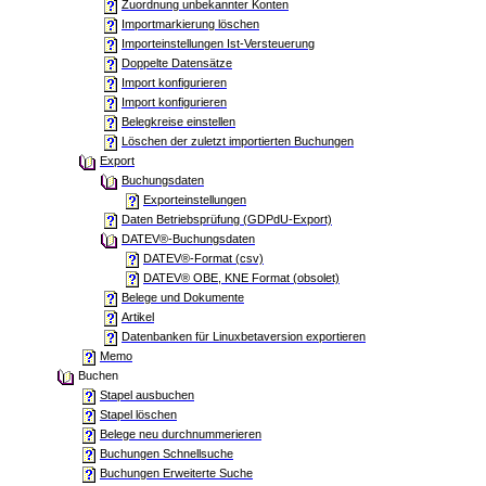
Zuordnung unbekannter Konten
Importmarkierung löschen
Importeinstellungen Ist-Versteuerung
Doppelte Datensätze
Import konfigurieren
Import konfigurieren
Belegkreise einstellen
Löschen der zuletzt importierten Buchungen
Export
Buchungsdaten
Exporteinstellungen
Daten Betriebsprüfung (GDPdU-Export)
DATEV®-Buchungsdaten
DATEV®-Format (csv)
DATEV® OBE, KNE Format (obsolet)
Belege und Dokumente
Artikel
Datenbanken für Linuxbetaversion exportieren
Memo
Buchen
Stapel ausbuchen
Stapel löschen
Belege neu durchnummerieren
Buchungen Schnellsuche
Buchungen Erweiterte Suche