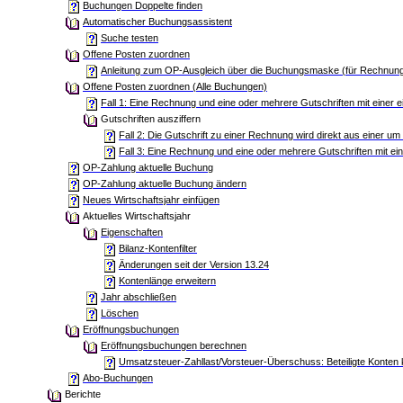
Buchungen Doppelte finden
Automatischer Buchungsassistent
Suche testen
Offene Posten zuordnen
Anleitung zum OP-Ausgleich über die Buchungsmaske (für Rechnunge
Offene Posten zuordnen (Alle Buchungen)
Fall 1: Eine Rechnung und eine oder mehrere Gutschriften mit einer 
Gutschriften ausziffern
Fall 2: Die Gutschrift zu einer Rechnung wird direkt aus einer um
Fall 3: Eine Rechnung und eine oder mehrere Gutschriften mit ei
OP-Zahlung aktuelle Buchung
OP-Zahlung aktuelle Buchung ändern
Neues Wirtschaftsjahr einfügen
Aktuelles Wirtschaftsjahr
Eigenschaften
Bilanz-Kontenfilter
Änderungen seit der Version 13.24
Kontenlänge erweitern
Jahr abschließen
Löschen
Eröffnungsbuchungen
Eröffnungsbuchungen berechnen
Umsatzsteuer-Zahllast/Vorsteuer-Überschuss: Beteiligte Konten 
Abo-Buchungen
Berichte