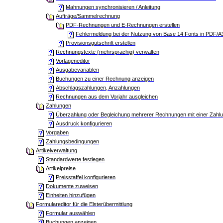
Mahnungen synchronisieren / Anleitung
Aufträge/Sammelrechnung
PDF-Rechnungen und E-Rechnungen erstellen
Fehlermeldung bei der Nutzung von Base 14 Fonts in PDF/A
Provisionsgutschrift erstellen
Rechnungstexte (mehrsprachig) verwalten
Vorlageneditor
Ausgabevariablen
Buchungen zu einer Rechnung anzeigen
Abschlagszahlungen, Anzahlungen
Rechnungen aus dem Vorjahr ausgleichen
Zahlungen
Überzahlung oder Begleichung mehrerer Rechnungen mit einer Zahl
Ausdruck konfigurieren
Vorgaben
Zahlungsbedingungen
Artikelverwaltung
Standardwerte festlegen
Artikelpreise
Preisstaffel konfigurieren
Dokumente zuweisen
Einheiten hinzufügen
Formulareditor für die Elsterübermittlung
Formular auswählen
Buchungen anzeigen