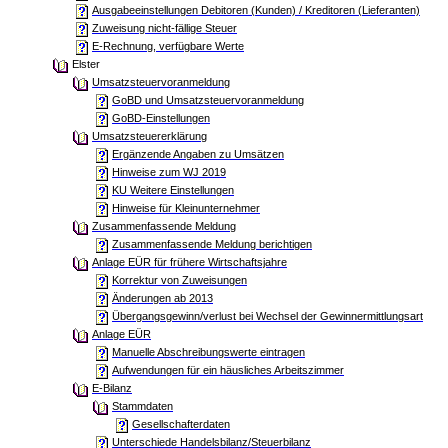
Ausgabeeinstellungen Debitoren (Kunden) / Kreditoren (Lieferanten)
Zuweisung nicht-fällige Steuer
E-Rechnung, verfügbare Werte
Elster
Umsatzsteuervoranmeldung
GoBD und Umsatzsteuervoranmeldung
GoBD-Einstellungen
Umsatzsteuererklärung
Ergänzende Angaben zu Umsätzen
Hinweise zum WJ 2019
KU Weitere Einstellungen
Hinweise für Kleinunternehmer
Zusammenfassende Meldung
Zusammenfassende Meldung berichtigen
Anlage EÜR für frühere Wirtschaftsjahre
Korrektur von Zuweisungen
Änderungen ab 2013
Übergangsgewinn/verlust bei Wechsel der Gewinnermittlungsart
Anlage EÜR
Manuelle Abschreibungswerte eintragen
Aufwendungen für ein häusliches Arbeitszimmer
E-Bilanz
Stammdaten
Gesellschafterdaten
Unterschiede Handelsbilanz/Steuerbilanz