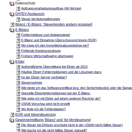
Datenschutz
Auftragsverarbeitungsauftrag (AV-Vertrag)
DATEV-Austausch
Steuer bei Automatikkonten
Bilanz / E-Bilanz, Steuerkonten anders gruppiert
E-Bilanz
Fehlermeldung zum Anlagespiegel
E-Bilanz und Einnahme-Überschussrechnung (EÜR)
Wo trage ich den Investitionsabzugsbetrag ein?
Fehlende Kontenzuordnung
Frühere Wirtschaftsjahre übertragen
Elster
Authentifizierte Übermittlung bei Elster ab 2013
Häufige Elster-Fehlermeldungen und die Lösungen dazu
Ist der Elster-Server verfügbar?
Steuernummer
Wie binde ich das Softwarezertifikat bzw. den Sicherheitsstick oder die Signat
Spezielle Elsterfehlermeldungen bei der E-Bilanz:
Wie gebe ich mit Elster auf einem anderen Rechner ab?
UStVA-Vorschau wird nicht erstellt
Wo finde ich die Fehlerdateien?
EÜR und Istversteuerung
Gewinnermittlung 'Bilanz' und 'Ist-Versteuerung'
Die Steuer bei Erlösen erscheint nicht in der UStVA (nicht-fällige Steuer)
Wie buche ich die nicht-fällige Steuer manuell?