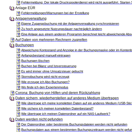
Fehlermeldung: Der lokale Druckspoolerdienst wird nicht ausgeführt. Starten S
Anlage EÜR
Fehlermeldungen/Warnungen bei der Erstellung
Anlagenverwaltung
Eigene Zugangsbuchung mit der Anlagenverwaltung synchronisieren
Zu hoch angesetzte Nutzungsdauer nachträglich ändern
Eine Anlage aus einem anderen Programm berechnet leicht abweichende Abs
Auf Daten von mehreren Rechnern zugreifen
Buchungen
Abweichung Kontostand und Anzeige in der Buchungsmaske oder im Konten
Anfangsbestand manuell eintragen
Buchungen löschen
Buchen bei Bilanz und Istversteuerung
Es wird immer ohne Umsatzsteuer gebucht
Stornobuchung wird nicht erzeugt
Wie erzeuge ich Abo-Buchungen?
Wo finde ich den Expertenmodus
Corona: Buchung von Hilfen und deren Rückzahlung
Daten sichern, wiederherstellen auf anderes Medium übertragen
Wie übertrage ich meine kompletten Daten auf ein anderes Medium (USB-Sti
Wie sichere ich meinen kompletten Datenbestand?
Wie übertrage ich meinen Datenordner auf ein NAS-Laufwerk?
Daten werden nicht gefunden
Der Datenordner oder bestimmte Buchungsdateien werden nicht gefunden
Buchungsdaten aus einem bestimmten Buchungszeitraum werden nicht gefu