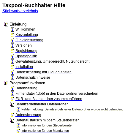
Taxpool-Buchhalter Hilfe
Stichwortverzeichnis
Einleitung
Willkommen
Kurzanleitung
Funktionsumfang
Versionen
Registrierung
Updatepolitik
Gewährleistung, Urheberrecht, Nutzungsrecht
Installation
Datensicherung mit Clouddiensten
Datenschutzhinweise
Programmfunktionen
Datenhaltung
Firmendatei (.dbb) in den Datenordner verschieben
EÜR- und Bilanzordner zusammenführen
Benutzerdefinierter Datenordner
Fehlermeldung: Benutzerdefinerter Datenordner wurde nicht gefunden.
Datensicherung
Datenaustausch mit dem Steuerberater
Informationen für den Steuerberater
Informationen für den Mandanten