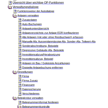
Übersicht über wichtige OP-Funktionen
Verwaltungsdialoge
Funktionsweise der Autodialoge
Anlagen verwalten
Zusatzdaten
Auto-Buchungen
Anlagekontenübersicht
Anlageverzeichnis zur Anlage EÜR konfigurieren
Alte Anlagen (mit oder ohne Restbuchwert) erfassen
Manuelle Afa: Ausserplanmässige Afa, Sonder-Afa, Teilwert-Afa
Sonderabschreibung, Beispiele
Degressive Gebäude-Afa, Beispiele
Investitionsabzug/Herabsetzung
Investitionsabzug, Beispiel
Anlagen im Bau / Geleistete Anzahlungen
Doppelte Anlagebuchung entfernen
Einstellungen
Firma
Firma Zusatz
Finanzamt
Datensicherung
Verschiedenes
Belegkreise verwalten
Belegnummernformat festlegen
Belegnummernkontrolle