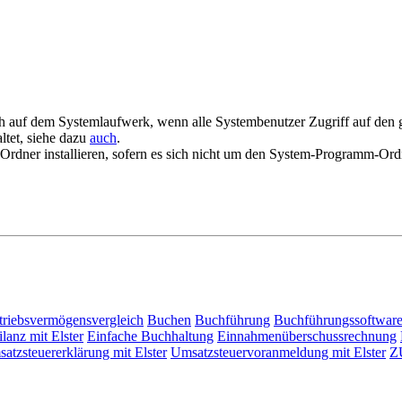
 auf dem Systemlaufwerk, wenn alle Systembenutzer Zugriff auf den g
tet, siehe dazu
auch
.
 Ordner installieren, sofern es sich nicht um den System-Programm-Ord
triebsvermögensvergleich
Buchen
Buchführung
Buchführungssoftwar
lanz mit Elster
Einfache Buchhaltung
Einnahmenüberschussrechnung
atzsteuererklärung mit Elster
Umsatzsteuervoranmeldung mit Elster
Z