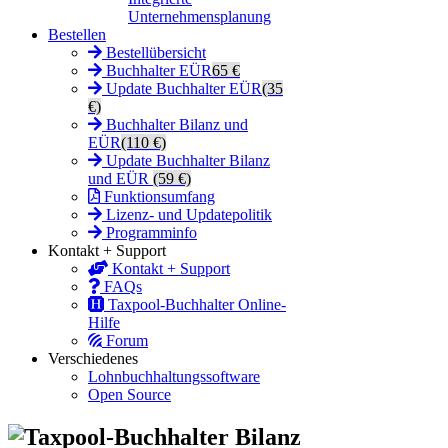
Unternehmensplanung
Bestellen
Bestellübersicht
Buchhalter EÜR
65 €
Update Buchhalter EÜR
(35
€)
Buchhalter Bilanz und
EÜR
(110 €)
Update Buchhalter Bilanz
und EÜR
(59 €)
Funktionsumfang
Lizenz- und Updatepolitik
Programminfo
Kontakt + Support
Kontakt + Support
FAQs
Taxpool-Buchhalter Online-
Hilfe
Forum
Verschiedenes
Lohnbuchhaltungssoftware
Open Source
Taxpool-Buchhalter Bilanz