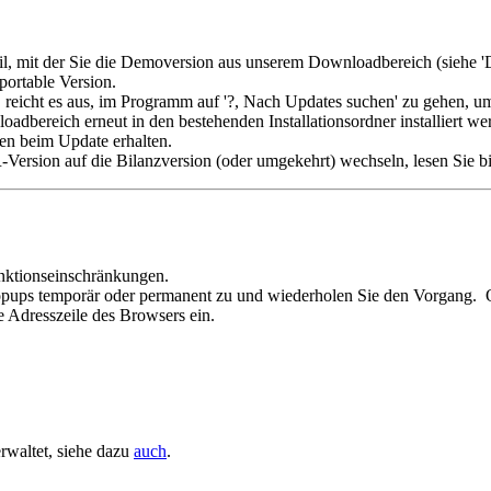
, mit der Sie die Demoversion aus unserem Downloadbereich (siehe 'Do
portable Version.
, reicht es aus, im Programm auf '?, Nach Updates suchen' zu gehen, um 
dbereich erneut in den bestehenden Installationsordner installiert werd
ben beim Update erhalten.
-Version auf die Bilanzversion (oder umgekehrt) wechseln, lesen Sie b
ktionseinschränkungen.
te Popups temporär oder permanent zu und wiederholen Sie den Vorgang.
e Adresszeile des Browsers ein.
rwaltet, siehe dazu
auch
.