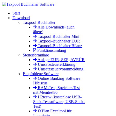
Start
Download
Taxpool-Buchhalter
Alle Downloads (auch
ältere)
Taxpool-Buchhalter Mini
Taxpool-Buchhalter EÜR
Taxpool-Buchhalter Bilanz
Funktionsumfang
Steuerformulare
Anlage EÜR, SZE, AVEÜR
Umsatzsteuererklärung
Umsatzsteuervoranmeldung
Empfohlene Software
Online-Banking-Software
Hibiscus
RAM-Test, Speicher-Test
mit Memtest86
H2testw (kostenlose USB-
Stick-Testsoftware, USB-Stick-
Test)
iXPlan Exceltool für
Integrierte