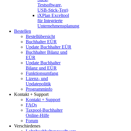
Testsoftware,
USB-Stick-Test)
iXPlan Exceltool
für Integrierte
Unternehmensplanung
Bestellen
Bestellübersicht
Buchhalter EÜR
Update Buchhalter EÜR
Buchhalter Bilanz und
EÜR
Update Buchhalter
Bilanz und EÜR
Funktionsumfang
Lizenz- und
Updatepolitik
Programminfo
Kontakt + Support
Kontakt + Support
FAQs
Taxpool-Buchhalter
Online-Hilfe
Forum
Verschiedenes