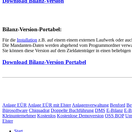
Download Bilanz-Version
Bilanz-Version-Portabel:
Für die
Installation
z.B. auf einem einem externen Laufwerk oder auch
Die Mandanten-Daten werden abgehend vom Programmordner verwal
Sie können diese Version auf dem Zieldatenträger in einen beliebigen
Download Bilanz-Version Portabel
Anlage EÜR
Anlage EÜR mit Elster
Anlagenverwaltung
Benford
Be
Bürosoftware
Chiquadrat
Doppelte Buchführung
DMS
E-Bilanz
E-Bi
Kleinunternehmer
Kostenlos
Kostenlose Demoversion
OSS BOP
Ums
Elster
Start