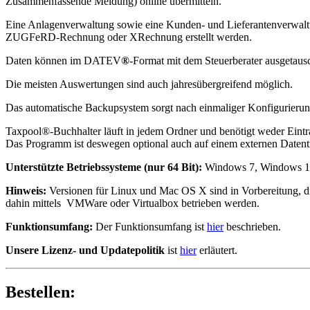
Zusammenfassende Meldung) online übermitteln.
Eine Anlagenverwaltung sowie eine Kunden- und Lieferantenverwaltu
ZUGFeRD-Rechnung oder XRechnung erstellt werden.
Daten können im DATEV
®
-Format mit dem Steuerberater ausgetaus
Die meisten Auswertungen sind auch jahresübergreifend möglich.
Das automatische Backupsystem sorgt nach einmaliger Konfigurierung
Taxpool®-Buchhalter läuft in jedem Ordner und benötigt weder Eintrag
Das Programm ist deswegen optional auch auf einem externen Datentr
Unterstützte Betriebssysteme (nur 64 Bit):
Windows 7, Windows 10
Hinweis:
Versionen für Linux und Mac OS X sind in Vorbereitung, d
dahin mittels VMWare oder Virtualbox betrieben werden.
Funktionsumfang:
Der Funktionsumfang ist
hier
beschrieben.
Unsere Lizenz- und Updatepolitik
ist
hier
erläutert.
Bestellen: