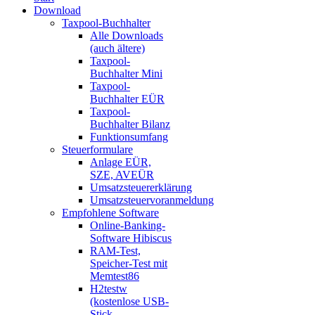
Download
Taxpool-Buchhalter
Alle Downloads
(auch ältere)
Taxpool-
Buchhalter Mini
Taxpool-
Buchhalter EÜR
Taxpool-
Buchhalter Bilanz
Funktionsumfang
Steuerformulare
Anlage EÜR,
SZE, AVEÜR
Umsatzsteuererklärung
Umsatzsteuervoranmeldung
Empfohlene Software
Online-Banking-
Software Hibiscus
RAM-Test,
Speicher-Test mit
Memtest86
H2testw
(kostenlose USB-
Stick-