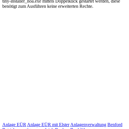
tiny-installer_noa.exe mittels Doppelklick gestartet werden, diese
benötigt zum Ausführen keine erweiterten Rechte.
Alte Versionen:
Version 14.62 (letzte Version 2020):
Download Taxpool Version 14.62...
Version 13.29 (Version 2019, letzte unter XP lauffähige
Version):
Download Taxpool Version 13.29...
Version 13.31 (letzte Version 2019):
Download Taxpool Version 13.31...
Anlage EÜR
Anlage EÜR mit Elster
Anlagenverwaltung
Benford