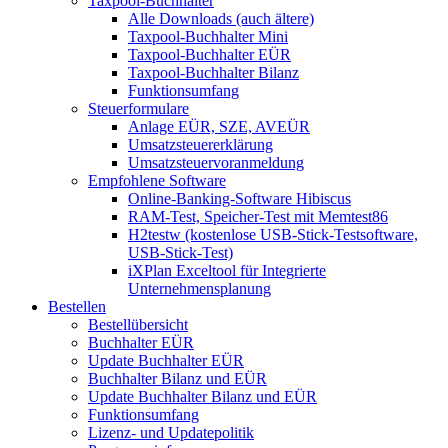
Taxpool-Buchhalter
Alle Downloads (auch ältere)
Taxpool-Buchhalter Mini
Taxpool-Buchhalter EÜR
Taxpool-Buchhalter Bilanz
Funktionsumfang
Steuerformulare
Anlage EÜR, SZE, AVEÜR
Umsatzsteuererklärung
Umsatzsteuervoranmeldung
Empfohlene Software
Online-Banking-Software Hibiscus
RAM-Test, Speicher-Test mit Memtest86
H2testw (kostenlose USB-Stick-Testsoftware,
USB-Stick-Test)
iXPlan Exceltool für Integrierte
Unternehmensplanung
Bestellen
Bestellübersicht
Buchhalter EÜR
Update Buchhalter EÜR
Buchhalter Bilanz und EÜR
Update Buchhalter Bilanz und EÜR
Funktionsumfang
Lizenz- und Updatepolitik