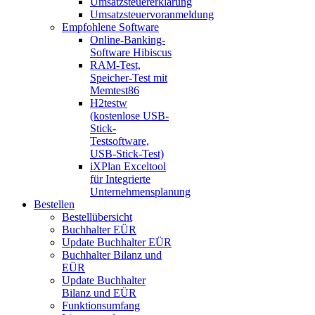
Umsatzsteuererklärung
Umsatzsteuervoranmeldung
Empfohlene Software
Online-Banking-
Software Hibiscus
RAM-Test,
Speicher-Test mit
Memtest86
H2testw
(kostenlose USB-
Stick-
Testsoftware,
USB-Stick-Test)
iXPlan Exceltool
für Integrierte
Unternehmensplanung
Bestellen
Bestellübersicht
Buchhalter EÜR
Update Buchhalter EÜR
Buchhalter Bilanz und
EÜR
Update Buchhalter
Bilanz und EÜR
Funktionsumfang