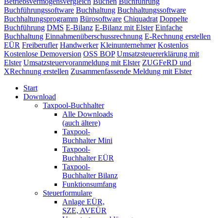
Betriebsvermögensvergleich
Buchen
Buchführung
Buchführungssoftware
Buchhaltung
Buchhaltungssoftware
Buchhaltungsprogramm
Bürosoftware
Chiquadrat
Doppelte
Buchführung
DMS
E-Bilanz
E-Bilanz mit Elster
Einfache
Buchhaltung
Einnahmenüberschussrechnung
E-Rechnung erstellen
EÜR
Freiberufler
Handwerker
Kleinunternehmer
Kostenlos
Kostenlose Demoversion
OSS BOP
Umsatzsteuererklärung mit
Elster
Umsatzsteuervoranmeldung mit Elster
ZUGFeRD und
XRechnung erstellen
Zusammenfassende Meldung mit Elster
Start
Download
Taxpool-Buchhalter
Alle Downloads
(auch ältere)
Taxpool-
Buchhalter Mini
Taxpool-
Buchhalter EÜR
Taxpool-
Buchhalter Bilanz
Funktionsumfang
Steuerformulare
Anlage EÜR,
SZE, AVEÜR