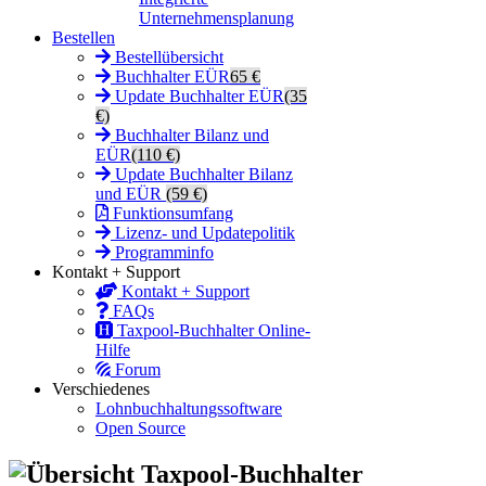
Unternehmensplanung
Bestellen
Bestellübersicht
Buchhalter EÜR
65 €
Update Buchhalter EÜR
(35
€)
Buchhalter Bilanz und
EÜR
(110 €)
Update Buchhalter Bilanz
und EÜR
(59 €)
Funktionsumfang
Lizenz- und Updatepolitik
Programminfo
Kontakt + Support
Kontakt + Support
FAQs
Taxpool-Buchhalter Online-
Hilfe
Forum
Verschiedenes
Lohnbuchhaltungssoftware
Open Source
Übersicht Taxpool-Buchhalter