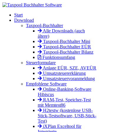
Start
Download
Taxpool-Buchhalter
Alle Downloads (auch
ältere)
Taxpool-Buchhalter Mini
Taxpool-Buchhalter EÜR
Taxpool-Buchhalter Bilanz
Funktionsumfang
Steuerformulare
Anlage EÜR, SZE, AVEÜR
Umsatzsteuererklärung
Umsatzsteuervoranmeldung
Empfohlene Software
Online-Banking-Software
Hibiscus
RAM-Test, Speicher-Test
mit Memtest86
H2testw (kostenlose USB-
Stick-Testsoftware, USB-Stick-
Test)
iXPlan Exceltool für
Integrierte