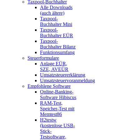
Taxpool-Buchhalter
Alle Downloads
(auch ältere)
Taxpool-
Buchhalter Mini
Taxpool-
Buchhalter EÜR
Taxpool-
Buchhalter Bilanz
Funktionsumfang
Steuerformulare
Anlage EÜR,
SZE, AVEÜR
Umsatzsteuererklärung
Umsatzsteuervoranmeldung
Empfohlene Software
Online-Banking-
Software Hibiscus
RAM-Test,
Speicher-Test mit
Memtest86
H2testw
(kostenlose USB-
Stick-
Testsoftware,