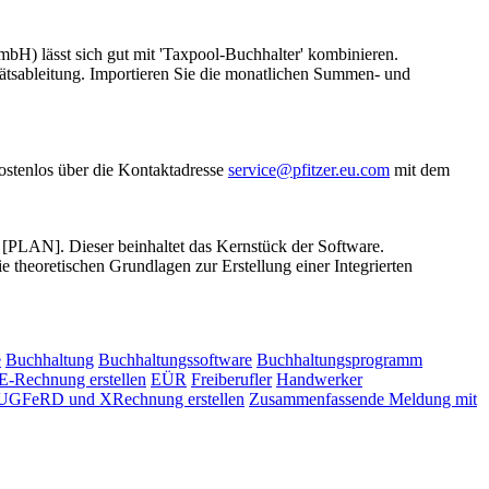
) lässt sich gut mit 'Taxpool-Buchhalter' kombinieren.
tätsableitung. Importieren Sie die monatlichen Summen- und
ostenlos über die Kontaktadresse
service@pfitzer.eu.com
mit dem
r [PLAN]. Dieser beinhaltet das Kernstück der Software.
e theoretischen Grundlagen zur Erstellung einer Integrierten
e
Buchhaltung
Buchhaltungssoftware
Buchhaltungsprogramm
E-Rechnung erstellen
EÜR
Freiberufler
Handwerker
UGFeRD und XRechnung erstellen
Zusammenfassende Meldung mit