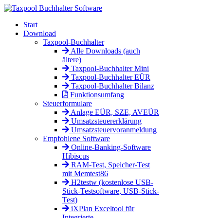
Start
Download
Taxpool-Buchhalter
Alle Downloads (auch
ältere)
Taxpool-Buchhalter Mini
Taxpool-Buchhalter EÜR
Taxpool-Buchhalter Bilanz
Funktionsumfang
Steuerformulare
Anlage EÜR, SZE, AVEÜR
Umsatzsteuererklärung
Umsatzsteuervoranmeldung
Empfohlene Software
Online-Banking-Software
Hibiscus
RAM-Test, Speicher-Test
mit Memtest86
H2testw (kostenlose USB-
Stick-Testsoftware, USB-Stick-
Test)
iXPlan Exceltool für
Integrierte