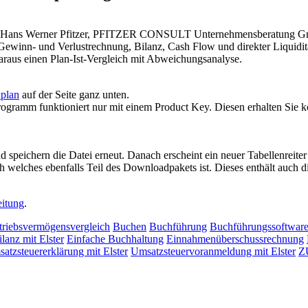
r: Hans Werner Pfitzer, PFITZER CONSULT Unternehmensberatung GmbH
 Gewinn- und Verlustrechnung, Bilanz, Cash Flow und direkter Liquidi
araus einen Plan-Ist-Vergleich mit Abweichungsanalyse.
xplan
auf der Seite ganz unten.
gramm funktioniert nur mit einem Product Key. Diesen erhalten Sie k
 speichern die Datei erneut. Danach erscheint ein neuer Tabellenreite
 welches ebenfalls Teil des Downloadpakets ist. Dieses enthält auch di
eitung
.
triebsvermögensvergleich
Buchen
Buchführung
Buchführungssoftwar
lanz mit Elster
Einfache Buchhaltung
Einnahmenüberschussrechnung
atzsteuererklärung mit Elster
Umsatzsteuervoranmeldung mit Elster
Z