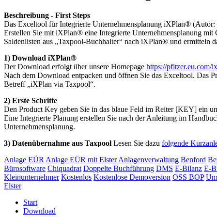
Beschreibung - First Steps
Das Exceltool für Integrierte Unternehmensplanung iXPlan® (Auto
Erstellen Sie mit iXPlan® eine Integrierte Unternehmensplanung mit
Saldenlisten aus „Taxpool-Buchhalter“ nach iXPlan® und ermitteln d
1) Download iXPlan®
Der Download erfolgt über unsere Homepage
https://pfitzer.eu.com/i
Nach dem Download entpacken und öffnen Sie das Exceltool. Das Pro
Betreff „iXPlan via Taxpool“.
2) Erste Schritte
Den Product Key geben Sie in das blaue Feld im Reiter [KEY] ein und
Eine Integrierte Planung erstellen Sie nach der Anleitung im Handbuch
Unternehmensplanung.
3) Datenübernahme aus Taxpool
Lesen Sie dazu
folgende Kurzanl
Anlage EÜR
Anlage EÜR mit Elster
Anlagenverwaltung
Benford
Be
Bürosoftware
Chiquadrat
Doppelte Buchführung
DMS
E-Bilanz
E-Bi
Kleinunternehmer
Kostenlos
Kostenlose Demoversion
OSS BOP
Ums
Elster
Start
Download