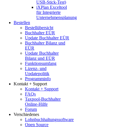
USB-Stick-Test)
iXPlan Exceltool
für Integrierte
Unternehmensplanung
Bestellen
Bestellübersicht
Buchhalter EÜR
Update Buchhalter EÜR
Buchhalter Bilanz und
EÜR
Update Buchhalter
Bilanz und EÜR
Funktionsumfang
Lizenz- und
Updatepolitik
Programminfo
Kontakt + Support
Kontakt + Support
FAQs
Taxpool-Buchhalter
Online-Hilfe
Forum
Verschiedenes
Lohnbuchhaltungssoftware
Open Source