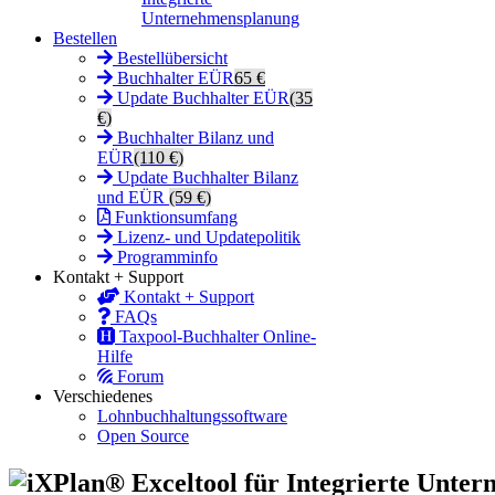
Unternehmensplanung
Bestellen
Bestellübersicht
Buchhalter EÜR
65 €
Update Buchhalter EÜR
(35
€)
Buchhalter Bilanz und
EÜR
(110 €)
Update Buchhalter Bilanz
und EÜR
(59 €)
Funktionsumfang
Lizenz- und Updatepolitik
Programminfo
Kontakt + Support
Kontakt + Support
FAQs
Taxpool-Buchhalter Online-
Hilfe
Forum
Verschiedenes
Lohnbuchhaltungssoftware
Open Source
iXPlan® Exceltool für Integrierte Unte