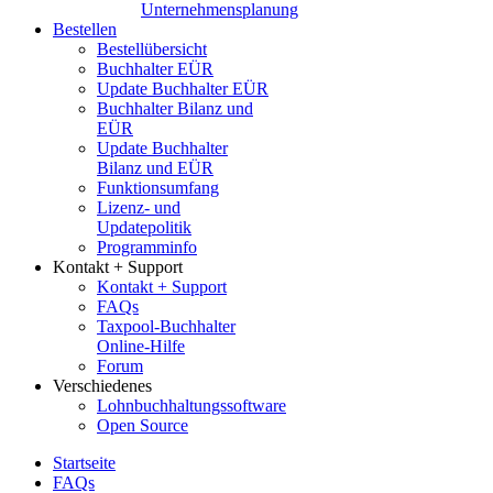
Unternehmensplanung
Bestellen
Bestellübersicht
Buchhalter EÜR
Update Buchhalter EÜR
Buchhalter Bilanz und
EÜR
Update Buchhalter
Bilanz und EÜR
Funktionsumfang
Lizenz- und
Updatepolitik
Programminfo
Kontakt + Support
Kontakt + Support
FAQs
Taxpool-Buchhalter
Online-Hilfe
Forum
Verschiedenes
Lohnbuchhaltungssoftware
Open Source
Startseite
FAQs