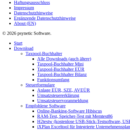
Haftungsausschluss
Impressum
Datenschutzhinweise
Ergänzende Datenschutzhinweise
About (EN)
© 2026 psynetic Software.
Start
Download
Taxpool-Buchhalter
Alle Downloads (auch ältere)
Taxpool-Buchhalter Mini
Taxpool-Buchhalter EÜR
Taxpool-Buchhalter Bilanz
Funktionsumfang
Steuerformulare
Anlage EÜR, SZE, AVEÜR
Umsatzsteuererklärung
Umsatzsteuervoranmeldung
Empfohlene Software
Online-Banking-Software Hibiscus
RAM-Test, Speicher-Test mit Memtest86
H2testw (kostenlose USB-Stick-Testsoftware, USB
iXPlan Exceltool für Integrierte Unternehmenspla