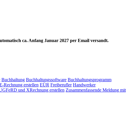
 automatisch ca. Anfang Januar 2027 per Email versandt.
e
Buchhaltung
Buchhaltungssoftware
Buchhaltungsprogramm
E-Rechnung erstellen
EÜR
Freiberufler
Handwerker
UGFeRD und XRechnung erstellen
Zusammenfassende Meldung mit