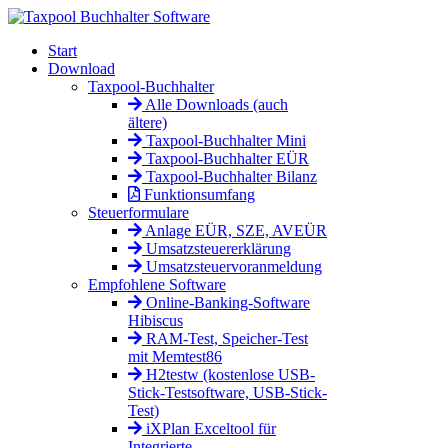
Start
Download
Taxpool-Buchhalter
Alle Downloads (auch
ältere)
Taxpool-Buchhalter Mini
Taxpool-Buchhalter EÜR
Taxpool-Buchhalter Bilanz
Funktionsumfang
Steuerformulare
Anlage EÜR, SZE, AVEÜR
Umsatzsteuererklärung
Umsatzsteuervoranmeldung
Empfohlene Software
Online-Banking-Software
Hibiscus
RAM-Test, Speicher-Test
mit Memtest86
H2testw (kostenlose USB-
Stick-Testsoftware, USB-Stick-
Test)
iXPlan Exceltool für
Integrierte