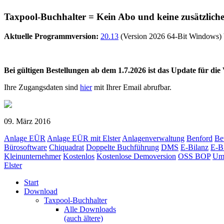
Taxpool-Buchhalter = Kein Abo und keine zusätzlich
Aktuelle Programmversion:
20.13
(Version 2026 64-Bit Windows) 
Bei gültigen Bestellungen ab dem 1.7.2026 ist das Update für di
Ihre Zugangsdaten sind
hier
mit Ihrer Email abrufbar.
09. März 2016
Anlage EÜR
Anlage EÜR mit Elster
Anlagenverwaltung
Benford
Be
Bürosoftware
Chiquadrat
Doppelte Buchführung
DMS
E-Bilanz
E-Bi
Kleinunternehmer
Kostenlos
Kostenlose Demoversion
OSS BOP
Ums
Elster
Start
Download
Taxpool-Buchhalter
Alle Downloads
(auch ältere)