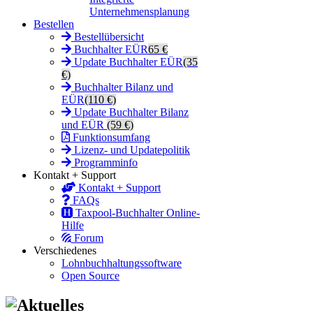
Unternehmensplanung
Bestellen
Bestellübersicht
Buchhalter EÜR
65 €
Update Buchhalter EÜR
(35
€)
Buchhalter Bilanz und
EÜR
(110 €)
Update Buchhalter Bilanz
und EÜR
(59 €)
Funktionsumfang
Lizenz- und Updatepolitik
Programminfo
Kontakt + Support
Kontakt + Support
FAQs
Taxpool-Buchhalter Online-
Hilfe
Forum
Verschiedenes
Lohnbuchhaltungssoftware
Open Source
Aktuelles