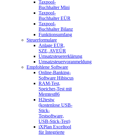
Taxpool-
Buchhalter Mini
Taxpool-
Buchhalter EÜR
Taxpool-
Buchhalter Bilanz
Funktionsumfang
Steuerformulare
Anlage EÜR,
SZE, AVEÜR
Umsatzsteuererklärung
Umsatzsteuervoranmeldung
Empfohlene Software
Online-Banking-
Software Hibiscus
RAM-Test,
Speicher-Test mit
Memtest86
H2testw
(kostenlose USB-
Stick-
Testsoftware,
USB-Stick-Test)
iXPlan Exceltool
für Integrierte