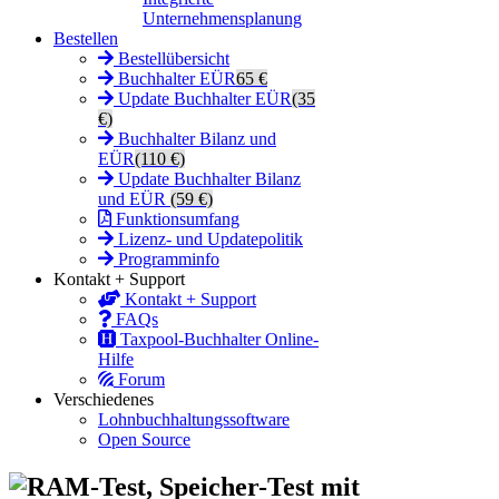
Unternehmensplanung
Bestellen
Bestellübersicht
Buchhalter EÜR
65 €
Update Buchhalter EÜR
(35
€)
Buchhalter Bilanz und
EÜR
(110 €)
Update Buchhalter Bilanz
und EÜR
(59 €)
Funktionsumfang
Lizenz- und Updatepolitik
Programminfo
Kontakt + Support
Kontakt + Support
FAQs
Taxpool-Buchhalter Online-
Hilfe
Forum
Verschiedenes
Lohnbuchhaltungssoftware
Open Source
RAM-Test, Speicher-Test mit