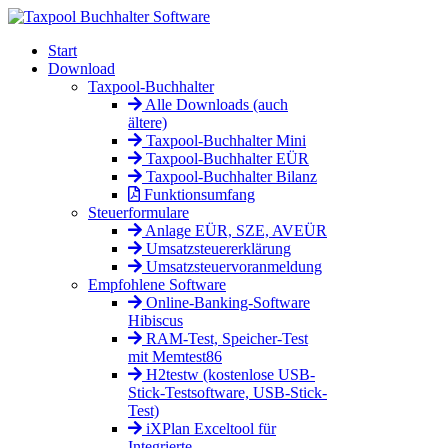
Start
Download
Taxpool-Buchhalter
Alle Downloads (auch
ältere)
Taxpool-Buchhalter Mini
Taxpool-Buchhalter EÜR
Taxpool-Buchhalter Bilanz
Funktionsumfang
Steuerformulare
Anlage EÜR, SZE, AVEÜR
Umsatzsteuererklärung
Umsatzsteuervoranmeldung
Empfohlene Software
Online-Banking-Software
Hibiscus
RAM-Test, Speicher-Test
mit Memtest86
H2testw (kostenlose USB-
Stick-Testsoftware, USB-Stick-
Test)
iXPlan Exceltool für
Integrierte