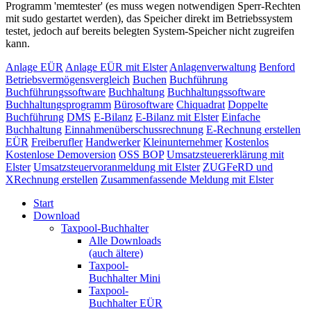
Programm 'memtester' (es muss wegen notwendigen Sperr-Rechten
mit sudo gestartet werden), das Speicher direkt im Betriebssystem
testet, jedoch auf bereits belegten System-Speicher nicht zugreifen
kann.
Anlage EÜR
Anlage EÜR mit Elster
Anlagenverwaltung
Benford
Betriebsvermögensvergleich
Buchen
Buchführung
Buchführungssoftware
Buchhaltung
Buchhaltungssoftware
Buchhaltungsprogramm
Bürosoftware
Chiquadrat
Doppelte
Buchführung
DMS
E-Bilanz
E-Bilanz mit Elster
Einfache
Buchhaltung
Einnahmenüberschussrechnung
E-Rechnung erstellen
EÜR
Freiberufler
Handwerker
Kleinunternehmer
Kostenlos
Kostenlose Demoversion
OSS BOP
Umsatzsteuererklärung mit
Elster
Umsatzsteuervoranmeldung mit Elster
ZUGFeRD und
XRechnung erstellen
Zusammenfassende Meldung mit Elster
Start
Download
Taxpool-Buchhalter
Alle Downloads
(auch ältere)
Taxpool-
Buchhalter Mini
Taxpool-
Buchhalter EÜR