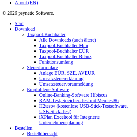
About (EN)
© 2026 psynetic Software.
Start
Download
Taxpool-Buchhalter
Alle Downloads (auch ältere)
Taxpool-Buchhalter Mini
Taxpool-Buchhalter EÜR
Taxpool-Buchhalter Bilanz
Funktionsumfang
Steuerformulare
Anlage EÜR, SZE, AVEÜR
Umsatzsteuererklärung
Umsatzsteuervoranmeldung
Empfohlene Software
Online-Banking-Software Hibiscus
RAM-Test, Speicher-Test mit Memtest86
H2testw (kostenlose USB-Stick-Testsoftware,
USB-Stick-Test)
iXPlan Exceltool für Integrierte
Unternehmensplanung
Bestellen
Bestellübersicht