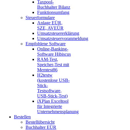
Taxpool-
Buchhalter Bilanz
Funktionsumfang
Steuerformulare
Anlage EÜR,
SZE, AVEÜR
Umsatzsteuererklärung
Umsatzsteuervoranmeldung
Empfohlene Software
Online-Banking-
Software Hibiscus
RAM-Test,
Speicher-Test mit
Memtest86
H2testw
(kostenlose USB-
Stick-
Testsoftware,
USB-Stick-Test)
iXPlan Exceltool
für Integrierte
Unternehmensplanung
Bestellen
Bestellübersicht
Buchhalter EÜR